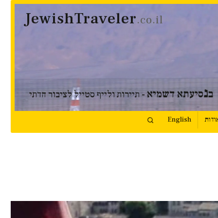
JewishTraveler
.co.il
נ
ב
סיעתא דשמיא
- תיירות ולייף סטייל לציבור הדתי
ודות
English