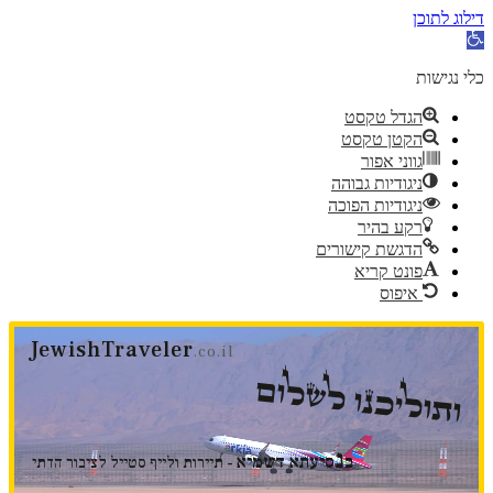
דילוג לתוכן
פתח
סרגל
נגישות
כלי נגישות
הגדל טקסט
הקטן טקסט
גווני אפור
ניגודיות גבוהה
ניגודיות הפוכה
רקע בהיר
הדגשת קישורים
פונט קריא
איפוס
דלג
JewishTraveler
לתוכן
.co.il
ותוליכנו לשלום
נ
ב
סיעתא דשמיא
- תיירות ולייף סטייל לציבור הדתי