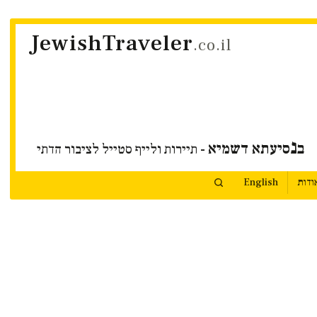
JewishTraveler
.co.il
נ
ב
סיעתא דשמיא
- תיירות ולייף סטייל לציבור הדתי
ודות
English