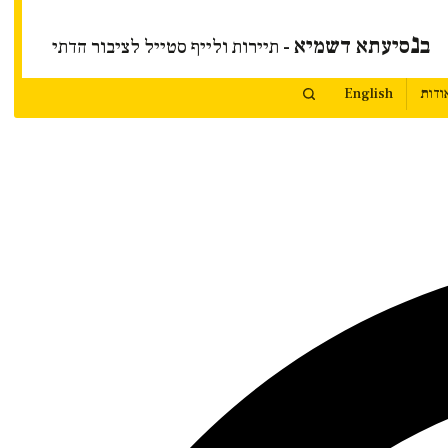
נ
ב
סיעתא דשמיא
- תיירות ולייף סטייל לציבור הדתי
ודות
English