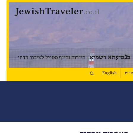
JewishTraveler
.co.il
נ
ב
סיעתא דשמיא
- תיירות ולייף סטייל לציבור הדתי
ודות
English