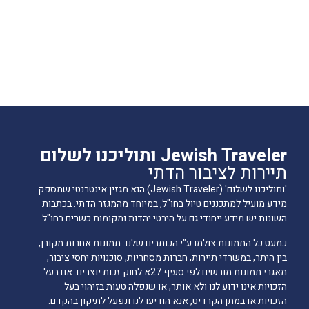
Jewish Traveler ותוליכנו לשלום
תיירות לציבור הדתי
'ותוליכנו לשלום' (Jewish Traveler) הוא מגזין אינטרנטי שמספק
מידע מועיל למתכננים טיול בחו"ל, במיוחד מהמגזר הדתי. בכתבות
השונות יש מידע ייחודי גם על היבטי יהדות ומקומות כשרים בחו"ל.
כמעט כל התמונות צולמו ע"י הכותבים שלנו. תמונות אחרות מקורן,
בין היתר, במשרדי תיירות, חברות מסחריות, סוכנויות יחסי ציבור,
מאגרי תמונות מורשים לפי סעיף 27א לחוק זכות יוצרים. אם בעל
הזכויות אינו ידוע לנו ולא אותר, או שנפלה טעות בזיהוי בעל
הזכויות או במתן הקרדיט, אנא הודיעו לנו ונפעל לתיקון בהקדם.