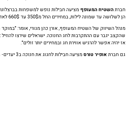
חברת
השטיח המעופף
מציעה חבילות נופש למשפחות בברצלונה, 
הן לשלושה עד שמונה לילות, במחירים החל מ350$ עד 660$ לאדם.
מנהל השיווק של השטיח המעופף, אורן כהן מגורי, אומר: "במוקד 
שהקצב יגבר עם ההתקרבות לחג החנוכה. ישראלים שירצו להוזיל
אז יהיה אפשר להרגיש אווירת חג ובמחירים יותר זולים".
גם חברת
אופיר טורס
מציעה חבילות לחגוג את חנוכה ב3 יעדים- מדריד, אמסטרדם, ורומא. המחירים החל מ379 יורו לשלושה לילות.