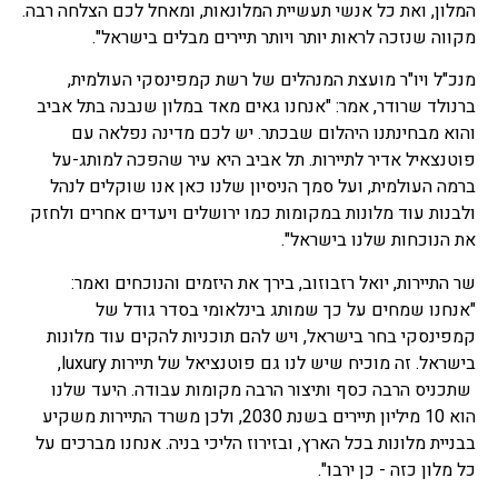
המלון, ואת כל אנשי תעשיית המלונאות, ומאחל לכם הצלחה רבה.
מקווה שנזכה לראות יותר ויותר תיירים מבלים בישראל".
מנכ"ל ויו"ר מועצת המנהלים של רשת קמפינסקי העולמית,
ברנולד שרודר, אמר: "אנחנו גאים מאד במלון שנבנה בתל אביב
והוא מבחינתנו היהלום שבכתר. יש לכם מדינה נפלאה עם
פוטנצאיל אדיר לתיירות. תל אביב היא עיר שהפכה למותג-על
ברמה העולמית, ועל סמך הניסיון שלנו כאן אנו שוקלים לנהל
ולבנות עוד מלונות במקומות כמו ירושלים ויעדים אחרים ולחזק
את הנוכחות שלנו בישראל".
שר התיירות, יואל רזבוזוב, בירך את היזמים והנוכחים ואמר:
"אנחנו שמחים על כך שמותג בינלאומי בסדר גודל של
קמפינסקי בחר בישראל, ויש להם תוכניות להקים עוד מלונות
בישראל. זה מוכיח שיש לנו גם פוטנציאל של תיירות luxury,
שתכניס הרבה כסף ותיצור הרבה מקומות עבודה. היעד שלנו
הוא 10 מיליון תיירים בשנת 2030, ולכן משרד התיירות משקיע
בבניית מלונות בכל הארץ, ובזירוז הליכי בניה. אנחנו מברכים על
כל מלון כזה - כן ירבו".