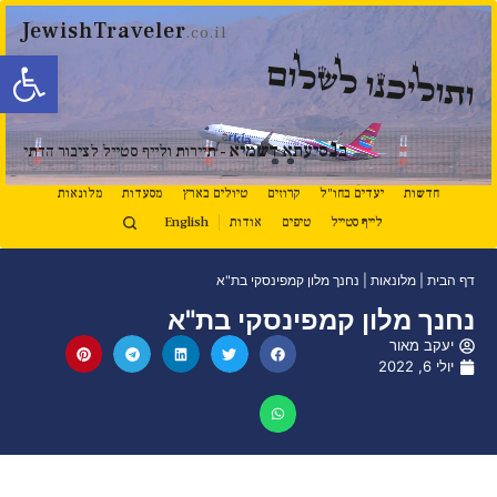
JewishTraveler
.co.il
פתח סרגל
ותוליכנו לשלום
נ
ב
סיעתא דשמיא
- תיירות ולייף סטייל לציבור הדתי
חדשות
יעדים בחו"ל
קרוזים
טיולים בארץ
מסעדות
מלונאות
לייף סטייל
טיפים
אודות
English
דף הבית
|
מלונאות
|
נחנך מלון קמפינסקי בת"א
נחנך מלון קמפינסקי בת"א
יעקב מאור
יולי 6, 2022