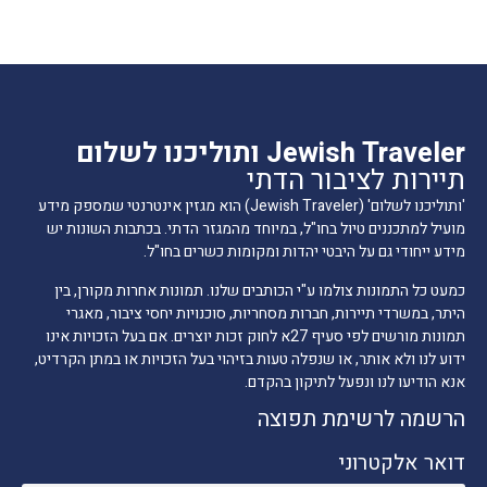
Jewish Traveler ותוליכנו לשלום
תיירות לציבור הדתי
'ותוליכנו לשלום' (Jewish Traveler) הוא מגזין אינטרנטי שמספק מידע
מועיל למתכננים טיול בחו"ל, במיוחד מהמגזר הדתי. בכתבות השונות יש
מידע ייחודי גם על היבטי יהדות ומקומות כשרים בחו"ל.
כמעט כל התמונות צולמו ע"י הכותבים שלנו. תמונות אחרות מקורן, בין
היתר, במשרדי תיירות, חברות מסחריות, סוכנויות יחסי ציבור, מאגרי
תמונות מורשים לפי סעיף 27א לחוק זכות יוצרים. אם בעל הזכויות אינו
ידוע לנו ולא אותר, או שנפלה טעות בזיהוי בעל הזכויות או במתן הקרדיט,
אנא הודיעו לנו ונפעל לתיקון בהקדם.
הרשמה לרשימת תפוצה
דואר אלקטרוני