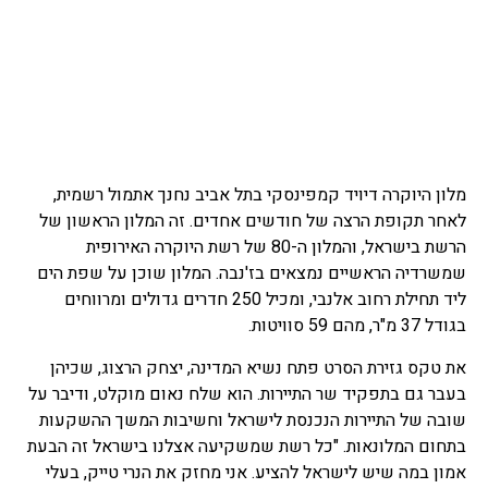
מלון היוקרה דיויד קמפינסקי בתל אביב נחנך אתמול רשמית,
לאחר תקופת הרצה של חודשים אחדים. זה המלון הראשון של
הרשת בישראל, והמלון ה-80 של רשת היוקרה האירופית
שמשרדיה הראשיים נמצאים בז'נבה. המלון שוכן על שפת הים
ליד תחילת רחוב אלנבי, ומכיל 250 חדרים גדולים ומרווחים
בגודל 37 מ"ר, מהם 59 סוויטות.
את טקס גזירת הסרט פתח נשיא המדינה, יצחק הרצוג, שכיהן
בעבר גם בתפקיד שר התיירות. הוא שלח נאום מוקלט, ודיבר על
שובה של התיירות הנכנסת לישראל וחשיבות המשך ההשקעות
בתחום המלונאות. "כל רשת שמשקיעה אצלנו בישראל זה הבעת
אמון במה שיש לישראל להציע. אני מחזק את הנרי טייק, בעלי