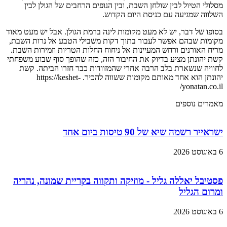
מסלולי הטיול לבין שולחן השבת, ובין הנופים הרחבים של הגולן לבין
השלווה שמגיעה עם כניסת היום הקדוש.
בסופו של דבר, יש לא מעט מקומות לינה ברמת הגולן. אבל יש מעט מאוד
מקומות שבהם אפשר לעבור בתוך דקות משבילי הטבע אל נרות השבת,
מריח האורנים ורחש המעיינות אל ניחוח החלות הטריות וזמירות השבת.
קשת יהונתן מציע בדיוק את החיבור הזה, כזה שהופך סוף שבוע משפחתי
לחוויה שנשארת בלב הרבה אחרי שהמזוודות כבר חזרו הביתה. קשת
יהונתן הוא אחד מאותם מקומות ששווה להכיר. https://keshet-
yonatan.co.il/
מאמרים נוספים
ישראייר רשמה שיא של 90 טיסות ביום אחד
6 באוגוסט 2026
פסטיבל יאללה גליל - מוזיקה ותקווה בקריית שמונה, נהריה
ומרום הגליל
6 באוגוסט 2026