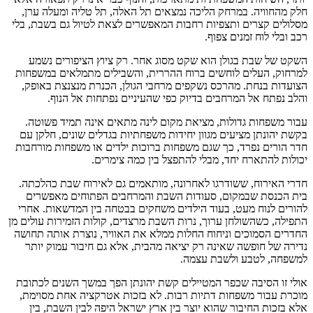
חלק מהחוויה. במרחק הליכה נמצאים תל האלה, תל טליה ומעלה ערן,
מסלולים קצרים ותצפיות רחבות המאפשרים לצאת לטיול גם בשבת, בלי
רכב ובלי לוח זמנים צפוף.
השקט של שבת בגולן הוא שקט מסוג אחר. רק ציוץ הציפורים נשמע
למרחוק, העלים לוחשים ברוח ההררית, והשבילים מתמלאים במשפחות
הצועדות בנחת. מהרכס נשקפים מרחבי הגולן, הכנרת מנצנצת באופק,
והלב נפתח אל המרחבים בדיוק כפי שהעיניים נפתחות אל הנוף.
עבור משפחות גדולות, מציאת מקום לינה מתאים אינה תמיד פשוטה.
בקשת יהונתן מציעים מגוון יחידות משפחתיות בגדלים שונים, חלקן עם
חדר הורים נפרד, כך שגם משפחות ברוכות ילדים או משפחות מורחבות
יכולות להתארח יחד, מבלי להתפצל בין כמה צימרים.
חדרי האירוח, ששודרגו לאחרונה, מותאמים גם לאירוח שבת כהלכתה.
בית הכנסת שבמקום, סעודות השבת והמרחבים הפתוחים מאפשרים
להורים לנוח מעט, בעוד הילדים משחקים בבטחה בין המדשאות. אחרי
התפילה, כשהשולחן ערוך, נרות השבת מרצדים, קולות הזמירות עולים מן
החדרים הסמוכים וניחוח החלות ממלא את האוויר, נוצרת אותה תחושה
נדירה של חופשה שאינה רק יציאה מהבית, אלא גם חיבור עמוק יותר
למשפחה, לטבע ולשבת עצמה.
אולי זו הסיבה שכפר המטיילים קשת יהונתן הפך במשך השנים לכתובת
מוכרת עבור משפחות דתיות רבות. לא בזכות אטרקציה אחת מסוימת,
אלא בזכות החיבור שהוא יוצר בין ארץ ישראל היפה לבין השבת, בין