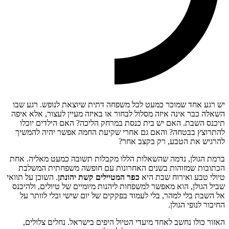
יש רגע אחד שמוכר כמעט לכל משפחה דתית שיוצאת לנופש. רגע שבו
השאלה כבר אינה איזה מסלול לבחור או באיזה מעיין לעצור, אלא איפה
תיכנס השבת. האם יש בית כנסת במרחק הליכה? האם הילדים יוכלו
להתרוצץ בבטחה? והאם גם אחרי שקיעת החמה אפשר יהיה להמשיך
להרגיש את הטבע, רק בקצב אחר?
ברמת הגולן, נדמה שהשאלות הללו מקבלות תשובה כמעט מאליה. אחת
הכתובות שמזוהות בשנים האחרונות עם חופשה משפחתית המשלבת
טיולי טבע ואירוח שבת היא
כפר המטיילים קשת יהונתן
. השוכן על תוואי
שביל הגולן, הוא מאפשר למשפחות ליהנות מיומיים של טיולים, ולהיכנס
אל השבת בלי למהר, בלי לעמוד בפקקים של יום שישי ובלי לוותר על
החיבור לנופי הגולן.
האזור כולו נחשב לאחד מיעדי הטיול היפים בישראל. נחלים צלולים,