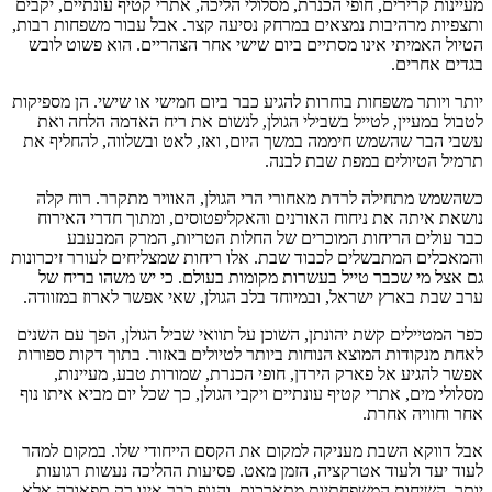
מעיינות קרירים, חופי הכנרת, מסלולי הליכה, אתרי קטיף עונתיים, יקבים
ותצפיות מרהיבות נמצאים במרחק נסיעה קצר. אבל עבור משפחות רבות,
הטיול האמיתי אינו מסתיים ביום שישי אחר הצהריים. הוא פשוט לובש
בגדים אחרים.
יותר ויותר משפחות בוחרות להגיע כבר ביום חמישי או שישי. הן מספיקות
לטבול במעיין, לטייל בשבילי הגולן, לנשום את ריח האדמה הלחה ואת
עשבי הבר שהשמש חיממה במשך היום, ואז, לאט ובשלווה, להחליף את
תרמיל הטיולים במפת שבת לבנה.
כשהשמש מתחילה לרדת מאחורי הרי הגולן, האוויר מתקרר. רוח קלה
נושאת איתה את ניחוח האורנים והאקליפטוסים, ומתוך חדרי האירוח
כבר עולים הריחות המוכרים של החלות הטריות, המרק המבעבע
והמאכלים המתבשלים לכבוד שבת. אלו ריחות שמצליחים לעורר זיכרונות
גם אצל מי שכבר טייל בעשרות מקומות בעולם. כי יש משהו בריח של
ערב שבת בארץ ישראל, ובמיוחד בלב הגולן, שאי אפשר לארוז במזוודה.
כפר המטיילים קשת יהונתן, השוכן על תוואי שביל הגולן, הפך עם השנים
לאחת מנקודות המוצא הנוחות ביותר לטיולים באזור. בתוך דקות ספורות
אפשר להגיע אל פארק הירדן, חופי הכנרת, שמורות טבע, מעיינות,
מסלולי מים, אתרי קטיף עונתיים ויקבי הגולן, כך שכל יום מביא איתו נוף
אחר וחוויה אחרת.
אבל דווקא השבת מעניקה למקום את הקסם הייחודי שלו. במקום למהר
לעוד יעד ולעוד אטרקציה, הזמן מאט. פסיעות ההליכה נעשות רגועות
יותר, השיחות המשפחתיות מתארכות, והנוף כבר אינו רק תפאורה אלא