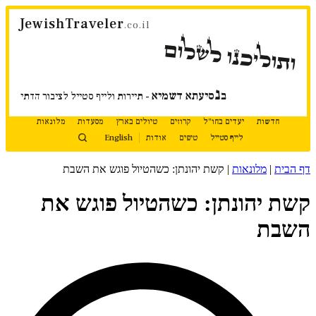
דלג
JewishTraveler
לתוכן
.co.il
ותוליכנו לשלום
נ
ב
סיעתא דשמיא
- תיירות ולייף סטייל לציבור הדתי
חדשות
יעדים בחו"ל
קרוזים
טיולים בארץ
מסעדות
מלונאות
לייף סטייל
טיפים
אודות
English
דף הבית
|
מלונאות
|
קשת יהונתן: כשהטיול פוגש את השבת
קשת יהונתן: כשהטיול פוגש את
השבת