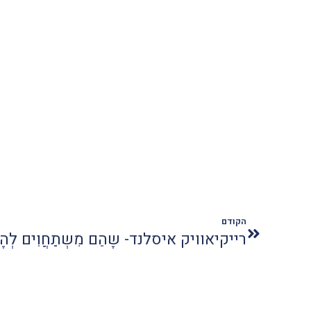
הקודם
רייקיאוויק איסלנד- שֶהֵם מִשְתַחֲוִים לְהֶבֶל