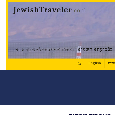
JewishTraveler
.co.il
נ
ב
סיעתא דשמיא
- תיירות ולייף סטייל לציבור הדתי
ודות
English