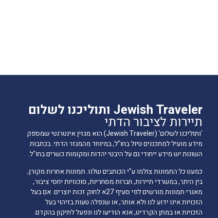
Jewish Traveler ותוליכנו לשלום
תיירות לציבור הדתי
'ותוליכנו לשלום' (Jewish Traveler) הוא מגזין אינטרנטי שמספק
מידע מועיל למתכננים טיול בחו"ל, במיוחד מהמגזר הדתי. בכתבות
השונות יש מידע ייחודי גם על היבטי יהדות ומקומות כשרים בחו"ל.
כמעט כל התמונות צולמו ע"י הכותבים שלנו. תמונות אחרות מקורן,
בין היתר, במשרדי תיירות, חברות מסחריות, סוכנויות יחסי ציבור,
מאגרי תמונות מורשים לפי סעיף 27א לחוק זכות יוצרים. אם בעל
הזכויות אינו ידוע לנו ולא אותר, או שנפלה טעות בזיהוי בעל
הזכויות או במתן הקרדיט, אנא הודיעו לנו ונפעל לתיקון בהקדם.