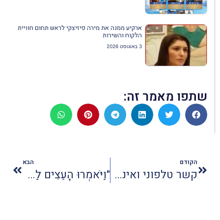
ארקיע ממנה את מירה פיזיצקי לראש תחום חוויית
הלקוח והשירות
3 באוגוסט 2026
שתפו מאמר זה:
הקודם
הבא
קשר טלפוני ואינטרנטי חדשני בחו"ל
"וַיֹּאמְרוּ הָעֵצִים לַתְּאֵנָה: מָלְכִי עָלֵינוּ"