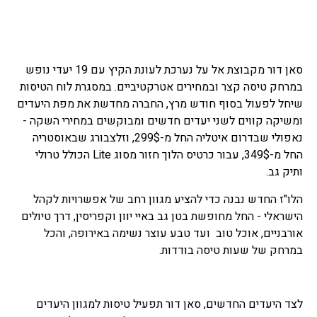
סאן דור מקבוצת אל על נערכת לעונת הקיץ עם 19 יעדי נופש
במרחק טיסה קצר ובמחירים אטרקטיביים. במסגרת לוח הטיסות
שיחל לפעול בסוף חודש מרץ, החברה מחדשת את מפת היעדים
ומשיקה קווים לשני יעדים חדשים ומבוקשים במחירי השקה -
נאפולי שבדרום איטליה החל מ-299$, וזלצבורג שבאוסטריה
החל מ-349$, עבור כרטיס הלוך חזור מסוג Lite הכולל טרולי
ותיק גב.
הלו"ז החדש נבנה כדי להציע מגוון רחב של אפשרויות לקהל
הישראלי - החל מחופשת בטן גב באיי יוון וקפריסין, דרך טיולים
אורבניים, אוכל טוב ועד טבע עוצר נשימה באירופה, והכל
במרחק של שעות טיסה בודדות.
לצד היעדים החדשים, סאן דור תפעיל טיסות למגוון היעדים