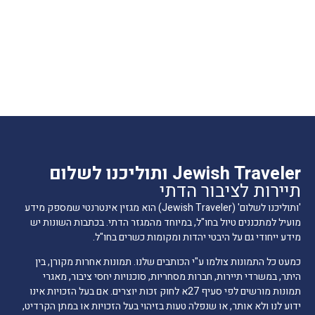
Jewish Traveler ותוליכנו לשלום
תיירות לציבור הדתי
'ותוליכנו לשלום' (Jewish Traveler) הוא מגזין אינטרנטי שמספק מידע
מועיל למתכננים טיול בחו"ל, במיוחד מהמגזר הדתי. בכתבות השונות יש
מידע ייחודי גם על היבטי יהדות ומקומות כשרים בחו"ל.
כמעט כל התמונות צולמו ע"י הכותבים שלנו. תמונות אחרות מקורן, בין
היתר, במשרדי תיירות, חברות מסחריות, סוכנויות יחסי ציבור, מאגרי
תמונות מורשים לפי סעיף 27א לחוק זכות יוצרים. אם בעל הזכויות אינו
ידוע לנו ולא אותר, או שנפלה טעות בזיהוי בעל הזכויות או במתן הקרדיט,