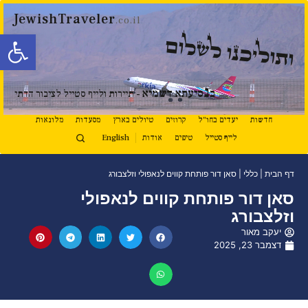
JewishTraveler
.co.il
פתח סרגל
ותוליכנו לשלום
נ
ב
סיעתא דשמיא
- תיירות ולייף סטייל לציבור הדתי
חדשות
יעדים בחו"ל
קרוזים
טיולים בארץ
מסעדות
מלונאות
לייף סטייל
טיפים
אודות
English
דף הבית
|
כללי
|
סאן דור פותחת קווים לנאפולי וזלצבורג
סאן דור פותחת קווים לנאפולי
וזלצבורג
יעקב מאור
דצמבר 23, 2025