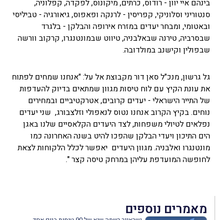
בינהם איי יוון - רודוס, כרתים, מיקונוס, לפקדה, קפלוניה,
סנטוריני וסלוניקי, קפריסין - לרנקה ופאפוס, גיאורגיה - טביליסי
ובאטומי, ומבחר יעדים במזרח אירופה והבלקן - בלגרד
שבסרביה, טירנה שבאלבניה, טיווט שבמונטנגרו, קרקוב וורשה
שבפולין וקישנב במולדובה.
גל גרשון, מנכ"ל סאן דור מקבוצת אל על: "אנחנו שמחים לפתוח
את עונת הקיץ עם לוח טיסות מגוון שמתאים בדיוק להעדפות
של התייר הישראלי - יעדים קרובים, אטרקטיביים ובמחירים
נוחים. בקיץ הקרוב אנחנו נטוס לנאפולי וזלצבורג, שני יעדים
נפלאים לטיולי משפחות, לצד היעדים הקלאסיים שלנו באגן
הים התיכון ויעדי הבלקן שהפכו להיט בשנה האחרונה כמו
מונטנגרו ואלבניה. מגוון היעדים יאפשר לכלל הלקוחות לצאת
לחופשה המועדפת עליהן במרחק טיסה קצר ".
מאמרים נוספים
ישראייר רשמה שיא של 90 טיסות ביום אחד