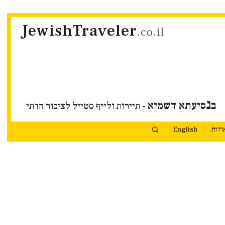
JewishTraveler
.co.il
נ
ב
סיעתא דשמיא
- תיירות ולייף סטייל לציבור הדתי
ודות
English