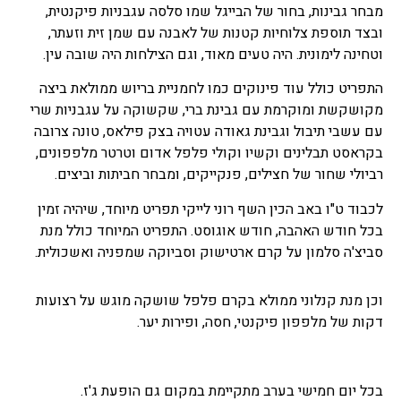
מבחר גבינות, בחור של הבייגל שמו סלסה עגבניות פיקנטית,
ובצד תוספת צלוחיות קטנות של לאבנה עם שמן זית וזעתר,
וטחינה לימונית. היה טעים מאוד, וגם הצילחות היה שובה עין.
התפריט כולל עוד פינוקים כמו לחמניית בריוש ממולאת ביצה
מקושקשת ומוקרמת עם גבינת ברי, שקשוקה על עגבניות שרי
עם עשבי תיבול וגבינת גאודה עטויה בצק פילאס, טונה צרובה
בקראסט תבלינים וקשיו וקולי פלפל אדום וטרטר מלפפונים,
רביולי שחור של חצילים, פנקייקים, ומבחר חביתות וביצים.
לכבוד ט"ו באב הכין השף רוני לייקי תפריט מיוחד, שיהיה זמין
בכל חודש האהבה, חודש אוגוסט. התפריט המיוחד כולל מנת
סביצ'ה סלמון על קרם ארטישוק וסביוקה שמפניה ואשכולית.
וכן מנת קנלוני ממולא בקרם פלפל שושקה מוגש על רצועות
דקות של מלפפון פיקנטי, חסה, ופירות יער.
בכל יום חמישי בערב מתקיימת במקום גם הופעת ג'ז.