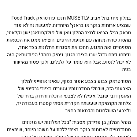
במלון מיוז בתל אביב MUSE TLV חנכו פודטראק Food Track
שמציע ארוחות בוקר או בראנץ' מיוחדות. למעשה זה לא פוד
טראק רגיל. הביאו לחצר המלון וואן של פולקסוואגן ישן וקלאסי,
מהסוג שהיה מזוהה עם תנועת ההיפים. הוציאו ממנו את הכסאות
הפנימיים ואת המנוע, חתכו את מסגרות החלונות בצד אחד,
ופתחו פתח גדול שבו הציבו מזנון. גימיק נחמד! הפודטראק הזה
לא יכול לנסוע. אבל הוא עומד על גלגלים, ולכן פטור מאישור
בניה.
הפודטראק צבוע בצבע אפור כסוף, שאינו אופייני למלון
הצבעוני הזה, שכתלי מסדרונותיו עטורים בציורי גרפיטי של
האומן דובי שובל. אפילו לא לצבעי התכלת והירוק בהיר של
צלחות הקרמיקה שעשתה הקדרית אסתי קסטרו בעבודת יד,
ולצבעי השולחנות והכסאות בחצר.
מנהל המלון, בן פרידמן מסביר: "בכל המלונות יש מזנונים
סטנדרטיים לארוחות בוקר. רציתי ללכת על משהו מיוחד, שיתאים