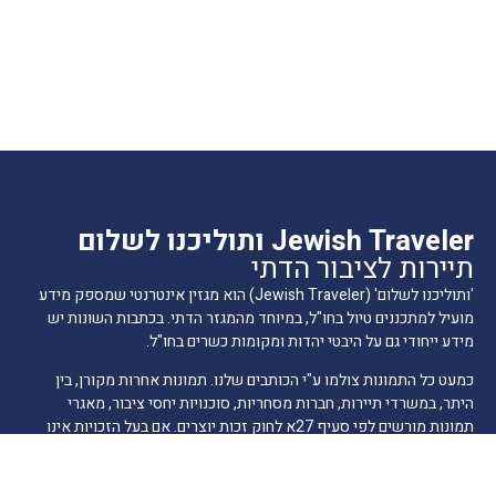
Jewish Traveler ותוליכנו לשלום
תיירות לציבור הדתי
'ותוליכנו לשלום' (Jewish Traveler) הוא מגזין אינטרנטי שמספק מידע
מועיל למתכננים טיול בחו"ל, במיוחד מהמגזר הדתי. בכתבות השונות יש
מידע ייחודי גם על היבטי יהדות ומקומות כשרים בחו"ל.
כמעט כל התמונות צולמו ע"י הכותבים שלנו. תמונות אחרות מקורן, בין
היתר, במשרדי תיירות, חברות מסחריות, סוכנויות יחסי ציבור, מאגרי
תמונות מורשים לפי סעיף 27א לחוק זכות יוצרים. אם בעל הזכויות אינו
ידוע לנו ולא אותר, או שנפלה טעות בזיהוי בעל הזכויות או במתן הקרדיט,
אנא הודיעו לנו ונפעל לתיקון בהקדם.