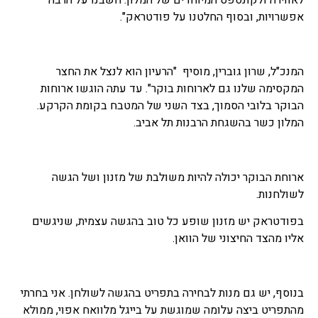
לאווירה ולקונספט המיוחדים של המלון. חשבנו על הרבה
אפשרויות, ובסוף החלטנו על פודטראק".
המנכ"ל, שרון גוברין, מוסיף "הרעיון הוא לנצל את החצר
המקסימה שלנו גם לארוחות בוקר". עד עתה הוגשו ארוחות
הבוקר בלובי הסמוך, בצד השני של המטבח בקומת הקרקע.
המלון כשר בהשגחת הרבנות תל אביב.
ארוחת הבוקר יכולה להיות משולבת של מזנון ושל הגשה
לשולחנות.
בפודטראק יש מזנון שופע כל טוב בהגשה עצמית, שניגשים
אליו מהצד החיצוני של הוואן.
בנוסף, יש גם מנות לבחירה בתפריט בהגשה לשולחן. אני בחרתי
מהתפריט ביצה עלומה שמוגשת על בייגל מלוואח אפוי, ממולא