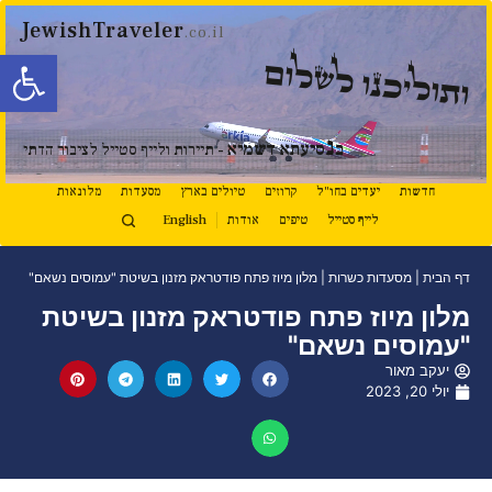
JewishTraveler
.co.il
פתח סרגל
ותוליכנו לשלום
נ
ב
סיעתא דשמיא
- תיירות ולייף סטייל לציבור הדתי
חדשות
יעדים בחו"ל
קרוזים
טיולים בארץ
מסעדות
מלונאות
לייף סטייל
טיפים
אודות
English
דף הבית
|
מסעדות כשרות
|
מלון מיוז פתח פודטראק מזנון בשיטת "עמוסים נשאם"
מלון מיוז פתח פודטראק מזנון בשיטת
"עמוסים נשאם"
יעקב מאור
יולי 20, 2023