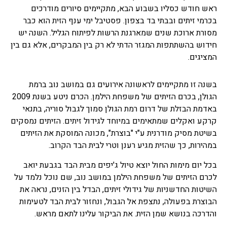
ראש חודש כסליו בשבוע הבא, מתקיימים סיורים מודרכים
בכרמי זיתים ובבתי בד בצפון. פסטיבל ימי ענף הזית הוא כבר
מסורת ארוכת שנים שמארגנת הרשות לפיתוח הגליל. השנה יש
חידוש בהשתתפות המגזר הדתי לא רק בין המבקרים, אלא גם בין
המציגים.
בשנה זו מתקיימים לראשונה אירועים גם במושב נוב ברמת
הגולן, בכרם הזיתים של משפחת הילמן. הכרם ניטע בשנת 2009
באדמת הבזלת של דרום רמת הגולן סמוך לגבול סוריה, בתנאי
קרקע ואקלים שמתאימים במיוחד לגידול זיתים. הזיתים נמסקים
בשיטת מסיק מודרנית ע"י "בוצרת", מכונה המוסקת את הזיתים
במהירות, כך שהזית מגיע רענן וטרי לבית הבד הקרוב.
בכל יום מימות החול יוצא טיול ג'יפים מבית הבד בגבעת יואב
לכרם הזיתים של משפחת הילמן במושב נוב, שם נוכל נלמד על
השיטות החדשניות של גידולי זיתים, הבדל בין הזנים, נראה את
הבוצרת בפעולה, נתצפת אל הגבול, ונחזור לבית הבד לטעימות
והדרכה בנושא שמן הזית. את הביקור עלינו לתאם מראש.