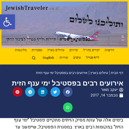
JewishTraveler
.co.il
פתח סרגל
ותוליכנו לשלום
נ
ב
סיעתא דשמיא
- תיירות ולייף סטייל לציבור הדתי
חדשות
יעדים בחו"ל
קרוזים
טיולים בארץ
מסעדות
מלונאות
לייף סטייל
טיפים
אודות
English
דף הבית
|
טיולים בארץ
|
אירועים רבים בפסטיבל ימי ענף הזית
אירועים רבים בפסטיבל ימי ענף הזית
יעקב מאור
נובמבר 14, 2017
בימים אלה של עונת מסיק הזיתים מתקיים פסטיבל "ימי ענף
הזית" במקומות רבים בארץ. במסגרת הפסטיבל, שיימשך עד