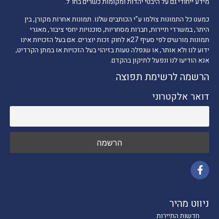
מידע ייחודי גם על היבטי יהדות ומקומות כשרים בחו"ל.
כמעט כל התמונות צולמו ע"י הכותבים שלנו. תמונות אחרות מקורן, בין
היתר, במשרדי תיירות, חברות מסחריות, סוכנויות יחסי ציבור, מאגרי
תמונות מורשים לפי סעיף 27א לחוק זכות יוצרים. אם בעל הזכויות אינו
ידוע לנו ולא אותר, או שנפלה טעות בזיהוי בעל הזכויות או במתן הקרדיט,
אנא הודיעו לנו ונפעל לתיקון בהקדם.
הרשמה לרשימת תפוצה
דואר אלקטרוני
ניווט מהיר
חדשות התיירות