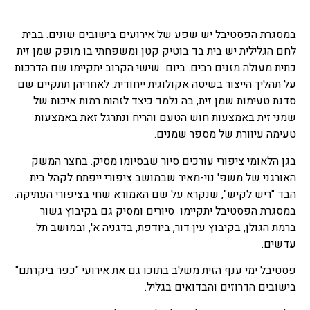
במסגרת הפסטיבל יש שפע של אירועים בישובים שונים. בבית
לחם הגלילית יש בית בד בוטיק קטן ומשפחתי בו מופק שמן זית
כתית מעולה מזנים רבים. ביום שישי הקרוב יתקיימו שם הדרכות
על תהליך הייצור בשיטה אקולוגית ייחודית. לאחריהן תתקיים שם
סדנת טעימות שמן זית, בה נלמד כיצד לזהות רמות איכות של
שמני זית באמצעות חוש הטעם והריח ונתרגל זאת באמצעות
טעימה עיוורת של מספר שמנים.
בגן הלאומי ציפורי עורכים סיור שבסיומו מסיק. בחצר המשק
האורגני של משפ' נוי-מאיר שבמושב ציפורי ייפתח לקהל בית
הבד "ריש לקיש", שנקרא על שם האמורא שחי בציפורי העתיקה.
במסגרת הפסטיבל יתקיימו סיורים ומסיק גם בקיבוץ גשור
ברמת הגולן, בקיבוץ עין דור, ביודפת, בדגניה א', ובמושב תל
עדשים.
פסטיבל ימי ענף הזית משלב בתוכו גם את אירועי "כפר ביקרתם"
בישובים הדרוזים והבדואים בגליל.