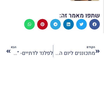
שתפו מאמר זה:
הקודם
הבא
מתכוננים ליום הפיצה הבינלאומי
לפלנד לדתיים- "עוֹטֶה אוֹרוֹרָה כַּשַּׂלְמָה"