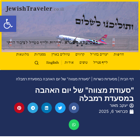
JewishTraveler
.co.il
פתח סרגל
ותוליכנו לשלום
נ
ב
סיעתא דשמיא
- תיירות ולייף סטייל לציבור הדתי
חדשות
יעדים בחו"ל
קרוזים
טיולים בארץ
מסעדות
מלונאות
לייף סטייל
טיפים
אודות
English
דף הבית
|
מסעדות כשרות
|
"סעודת מצווה" של יום האהבה במסעדת רמבלה
"סעודת מצווה" של יום האהבה
במסעדת רמבלה
יעקב מאור
פברואר 6, 2025