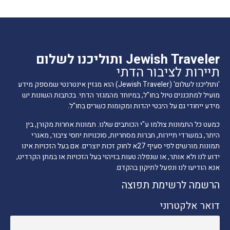
Jewish Traveler ותוליכנו לשלום
תיירות לציבור הדתי
'ותוליכנו לשלום' (Jewish Traveler) הוא מגזין אינטרנטי שמספק מידע
מועיל למתכננים טיול בחו"ל, במיוחד מהמגזר הדתי. בכתבות השונות יש
מידע ייחודי גם על היבטי יהדות ומקומות כשרים בחו"ל.
כמעט כל התמונות צולמו ע"י הכותבים שלנו. תמונות אחרות מקורן, בין
היתר, במשרדי תיירות, חברות מסחריות, סוכנויות יחסי ציבור, מאגרי
תמונות מורשים לפי סעיף 27א לחוק זכות יוצרים. אם בעל הזכויות אינו
ידוע לנו ולא אותר, או שנפלה טעות בזיהוי בעל הזכויות או במתן הקרדיט,
אנא הודיעו לנו ונפעל לתיקון בהקדם.
הרשמה לרשימת תפוצה
דואר אלקטרוני