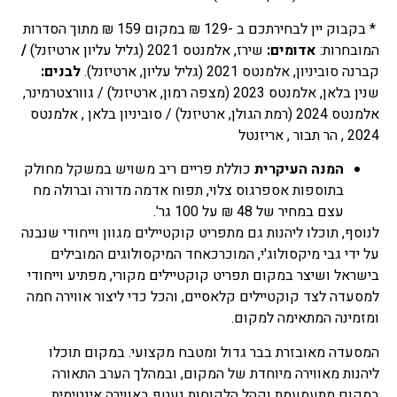
* בקבוק יין לבחירתכם ב -129 ₪ במקום 159 ₪ מתוך הסדרות
המובחרות:
אדומים:
שירז, אלמנטס 2021 (גליל עליון ארטיזנל)
/
קברנה סוביניון, אלמנטס 2021 (גליל עליון, ארטיזנל).
לבנים:
שנין בלאן, אלמנטס 2023 (מצפה רמון, ארטיזנל) / גוורצטרמינר,
אלמנטס 2024 (רמת הגולן, ארטיזנל) / סוביניון בלאן , אלמנטס
2024 , הר תבור , אריזנטל
המנה העיקרית
כוללת פריים ריב משויש במשקל מחולק
בתוספות אספרגוס צלוי, תפוח אדמה מדורה וברולה מח
עצם במחיר של 48 ₪ על 100 גר'.
לנוסף, תוכלו ליהנות גם מתפריט קוקטיילים מגוון וייחודי שנבנה
על ידי גבי מיקסולוג'י, המוכרכאחד המיקסולוגים המובילים
בישראל ושיצר במקום תפריט קוקטיילים מקורי, מפתיע וייחודי
למסעדה לצד קוקטיילים קלאסיים, והכל כדי ליצור אווירה חמה
ומזמינה המתאימה למקום.
המסעדה מאובזרת בבר גדול ומטבח מקצועי. במקום תוכלו
ליהנות מאווירה מיוחדת של המקום, ובמהלך הערב התאורה
במקום מתעמעמת וקהל הלקוחות נעטף באווירה אינטימית