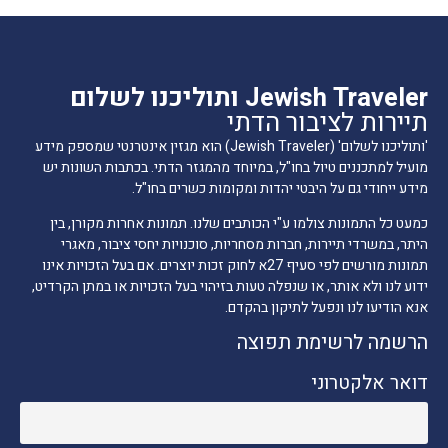
Jewish Traveler ותוליכנו לשלום
תיירות לציבור הדתי
'ותוליכנו לשלום' (Jewish Traveler) הוא מגזין אינטרנטי שמספק מידע
מועיל למתכננים טיול בחו"ל, במיוחד מהמגזר הדתי. בכתבות השונות יש
מידע ייחודי גם על היבטי יהדות ומקומות כשרים בחו"ל.
כמעט כל התמונות צולמו ע"י הכותבים שלנו. תמונות אחרות מקורן, בין
היתר, במשרדי תיירות, חברות מסחריות, סוכנויות יחסי ציבור, מאגרי
תמונות מורשים לפי סעיף 27א לחוק זכות יוצרים. אם בעל הזכויות אינו
ידוע לנו ולא אותר, או שנפלה טעות בזיהוי בעל הזכויות או במתן הקרדיט,
אנא הודיעו לנו ונפעל לתיקון בהקדם.
הרשמה לרשימת תפוצה
דואר אלקטרוני