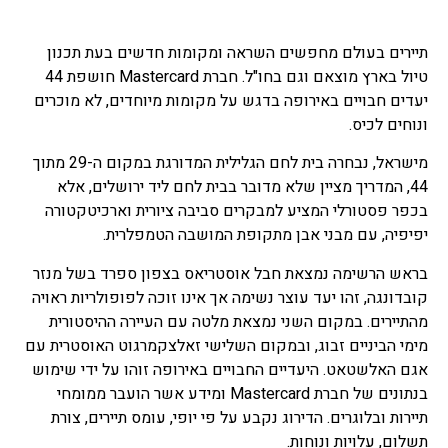
תיירים בעולם מחפשים השראה ומקומות חדשים בעת תכנון
טיול בארץ מוצאם וגם בחו"ל. חברת Mastercard חושפת 44
יעדים חבויים באירופה בדגש על מקומות מיוחדים, לא מוכרים
ונוחים לכיס.
מישראל, נבחרה בית לחם הגלילית המדורגת במקום ה-29 מתוך
44, המדריך מציין שלא מדובר בבית לחם ליד ירושלים, אלא
בכפר פסטורלי המציע למבקרים סביבה ציורית וארכיטקטורה
יפיפיה, עם מבני אבן מתקופת המושבה הטמפלרית.
בראש הרשימה נמצאת חבל אוסטריאס בצפון ספרד בשל מנזר
קובדונגה, זהו יעד עוצר נשימה אך אינו זוכה לפופולריות ראויה
מהתיירים. במקום השני נמצאת מלטה עם העיירה ההיסטורית
מימי הביניים זבוג, ובמקום השלישי זאלצקמרגוט האוסטרית עם
אגם האלשטאט. היעדיים החבויים באירופה זוהו על ידי שימוש
בנתונים של חברת Mastercard ומידע אשר הועבר ממומחי
תיירות ובלוגרים. הדירוג נקבע על פי יופי, עומס תיירים, צורת
תשלום, עלויות ונוחות.