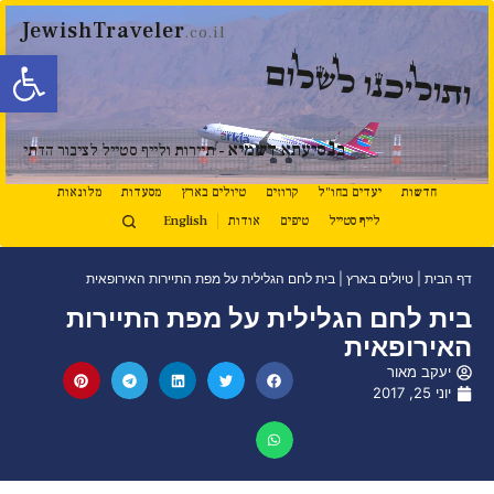
JewishTraveler
.co.il
פתח סרגל
ותוליכנו לשלום
נ
ב
סיעתא דשמיא
- תיירות ולייף סטייל לציבור הדתי
חדשות
יעדים בחו"ל
קרוזים
טיולים בארץ
מסעדות
מלונאות
לייף סטייל
טיפים
אודות
English
דף הבית
|
טיולים בארץ
|
בית לחם הגלילית על מפת התיירות האירופאית
בית לחם הגלילית על מפת התיירות
האירופאית
יעקב מאור
יוני 25, 2017