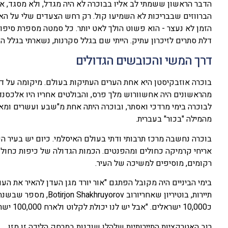
הדבר הראשון ששמתי לב אליו בבוכרה לא היה מגדל, ולא מסגד,
הברווזים שבבריכות לא השמיעו קול. רק רחש הצעדים שלי על האבן
הזמן לא נעצר - הוא פשוט הולך לאט יותר. כל סמטה מספרת סיפו
דלת סתרים לזיכרון עתיק. הייתי שם בגלל סקרנות, נשארתי בגלל
דרך המשי והכובשים הגדולים
בוכרה אוזבקיסטן היא אחת הערים העתיקות בעולם. מיקומה על ד
מהראשונים היה אחשוורוש מלך פרס, והבולטים אחריו היו אלכסנדר ה
לבוכרה בימי מרדכי ואסתר, ובוכרה היתה אחת מ"שבע ועשרים ומ
מהמילה "בכור" בעברית.
אריחי קרמיקה כחולים ומהפנטים. הכמות הגדולה של כיפות כחולות
רקומים, מוסיפים למשיכה של העיר.
בימי הביניים היה מקובל הפתגם "אור יורד מגן העדן להאיר את העול
כ10,000 ישראלים. "אבל יש לנו יכולת לקלוט ולארח 100,000 ישראלים" הוא אומר.
רוב האטרקציות התיירותיות שלהלן שוכנות במרחק הליכה זו מזו.