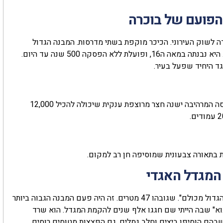
 הפועם של בוכרה
ה לשוק העירוני. הכיכר מוקפת בשתי מדרסות. המבנה הגדול
משמאל הוא מדרסת מִיר עֲרָב Miri Arab (לא רק לנו יש ישיבת מיר). היא נבנתה במאה ה16, ופועלת ללא הפסקה 500 שנה עד היום.
ד היחיד שפעל בעיר.
מול מדרסת מיר נמצא מסגד קאלאן Kalan Mosque. מאחורי הכניסה המרהיבה ישנה חצר מרוצפת ענקית שיכולה להכיל 12,000
ת בתאורה צבעונית שמוסיפה חן רב למקום.
 המגדל האגדי
בשולי הכיכר ניצב מגדל "פוי קאליין" שפירושו בעברית "הרגל של הגדול מכולם". שגובהו 47 מטרים. זה היה פעם המבנה הגבוה ביותר
בוא" שבה הייתי שם חגגו אלף שנים להקמת המגדל. הוא שרד
מטר, ובזכות המלט והטיח שבהם הוסיפו ביצים וחלב גמלים. גם הפצצות מטוסים רוסים