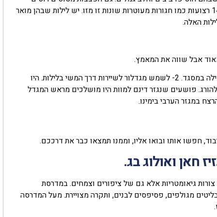
במלחמת העולם הראשונה לא הצליחו להרוס את המגדל. יש עליו 14 רצועות כמו חגורות מעוטרות שונות זו מזו. יש לילות שבהן מואר
לות האלה.
מגדל קאלון שימש לשלש מטרות: 1- קריאה למוסלמים לבוא לתפילה במסגד. 2- לשמש מגדלור לשיירות דרך המשי בלילות. היו
היתה נראית למרחקים. 3- מקום הוצאה להורג. פושעים שנגזר דינם למוות היו מושלכים מראש המגדל
ח במגזר הערבי בימינו.
וד, חפשו אותו ובואו אליו, וממנו תמצאו כבר את דרככם.
ז חאן ואולוג בג.
ורות גיאומטריות אלא גם של ציפורים וצמחים. במדרסת
בליטים מגולפים, פסיפסים לבנים, ותקרה מצויירת. מעל המדרסה