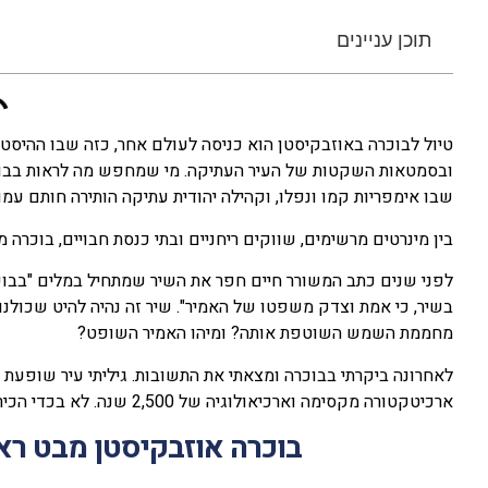
תוכן עניינים
טיול לבוכרה באוזבקיסטן הוא כניסה לעולם אחר, כזה שבו ההיסט
ובסמטאות השקטות של העיר העתיקה. מי שמחפש מה לראות בבוכ
שבו אימפריות קמו ונפלו, וקהילה יהודית עתיקה הותירה חותם עמו
בין מינרטים מרשימים, שווקים ריחניים ובתי כנסת חבויים, בוכרה
לפני שנים כתב המשורר חיים חפר את השיר שמתחיל במלים "בבוכ
בשיר, כי אמת וצדק משפטו של האמיר". שיר זה נהיה להיט שכולנו
מחממת השמש השוטפת אותה? ומיהו האמיר השופט?
לאחרונה ביקרתי בבוכרה ומצאתי את התשובות. גיליתי עיר שופעת א
ארכיטקטורה מקסימה וארכיאולוגיה של 2,500 שנה. לא בכדי הכירה אונסקו ב290 אתרים בוכריים כאתרי מורשת עולמית.
בוכרה אוזבקיסטן מבט רא