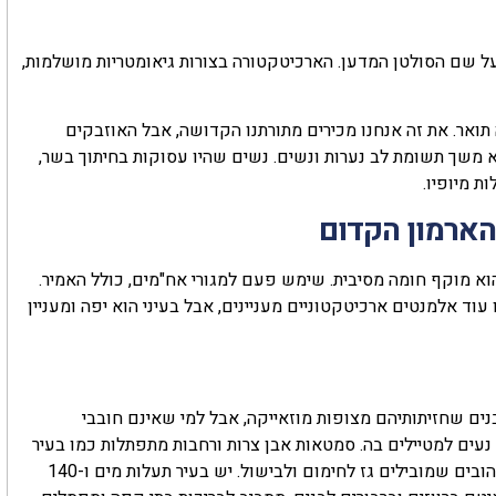
 שם הסולטן המדען. הארכיטקטורה בצורות גיאומטריות מושלמות,
 תואר. את זה אנחנו מכירים מתורתנו הקדושה, אבל האוזבקים
 משך תשומת לב נערות ונשים. נשים שהיו עסוקות בחיתוך בשר,
ת מיופיו.
הארמון הקדום
א מוקף חומה מסיבית. שימש פעם למגורי אח"מים, כולל האמיר.
עוד אלמנטים ארכיטקטוניים מעניינים, אבל בעיני הוא יפה ומעניין
נים שחזיתותיהם מצופות מוזאייקה, אבל למי שאינם חובבי
נעים למטיילים בה. סמטאות אבן צרות ורחבות מתפתלות כמו בעיר
העתיקה של ירושלים או עכו. על הבתים תלויים צינורות אדומים וצהובים שמובילים גז לחימום ולבישול. יש בעיר תעלות מים ו-140