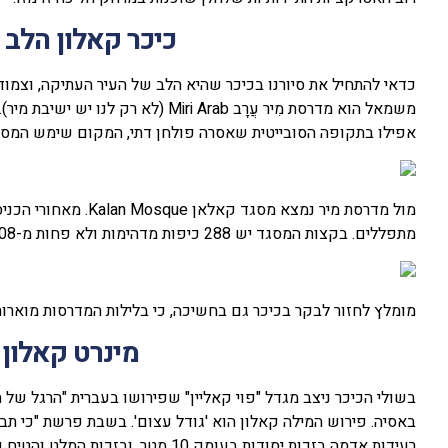
כיכר קאלון הלב
כדאי להתחיל את סיורנו בכיכר שהיא הלב של העיר העתיקה, וצמוד
אפילו בתקופה הסובייטית שאסרה פולחן דתי, המקום שימש המסג
מתפללים. בקצות המסגד יש 288 כיפות מדהימות ולא פחות מ-208 עמודים.
מומלץ לחזור לבקר בכיכר גם בחשיכה, כי בלילות המדרסות מוארו
מינרט קאלון
באסיה. פירוש המילה קאלון הוא 'גודל עצום'. בשבת פרשת "כי ת
רעידות אדמה בזכות יסודות בעומק 10 