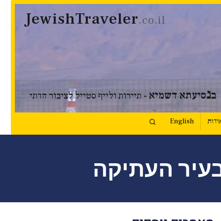
JewishTraveler
.co.il
נ
ב
סיעתא דשמיא
- תיירות ולייף סטייל לציבור הדתי
ודות
English
בעיר העתיקה