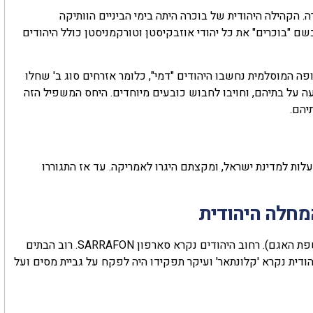
 הקהילה היהודית של בוכרה היתה בימי הביניים הוותיקה
ם "בוכרים" את כל יהודי אוזבקיסטן וטורקמניסטן כולל היהודים
מי שלמה המלך. בתקופה המוסלמית נחשבו היהודים "דמי", כלומר אזרחים סוג ב' שחלו
יעה על בתיהם, וחויבו לחבוש כובעים מיוחדים. היחס המשפיל הזה
יהם.
רה ולעלות למדינת ישראל, ומקצתם היגרו לאמריקה. עד אז התגוררו
מחלה היהודית
רוב היהודים חיו בשכונה שנקראת "מַחֲלָה", או בשכונת לַבִּיהָאוּז (שפת האגם). רחוב היהודים נקרא סארפון SARRAFON. רוב הבתים
ודית נקרא 'קלונתאר' ועיקר תפקידו היה לפקח על גביית מסים ועל