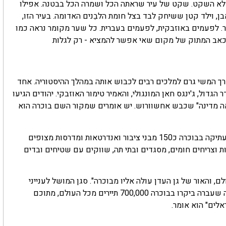
 אלא השקט. שקט של עיר שראתה הכל ושמרה הכל בבטנה. אפילו
, וילד קטן ששיחק לבד בצל חומת הלבֵנים האדומה. בעיר הזו,
ר. לפעמים באוזבקית, לפעמים בעברית. כל שער מקומר נראה כמו
 הכאב המתוק של מקום שאי אפשר להמציא - רק לגלות
רך המשי גרם למלכים רבים לכבוש אותה במהלך ההיסטוריה. אחד
גדול, ג'ינגס חאן המונגולי, והאמיר טימור האוזבקי. יהודים הגיעו
אה מדינה" שכבש אחשוורוש. יש אומרים שמקור השם בוכרה הוא
בוכרה נחשבה מרכז תרבותי ודתי בעולם האיסלמי. כיום יש בעיר העתיקה בבוכרה כ150 מבני ציבור ואנדרטאות ומדרסות מצופים
 וצריחים חומים, מסגדים ובתי תה, שווקים עם שטיחים ובדים
ם, והאור של גן העדן עולה אליו מבוכרה". סגן המושל לענייני
תיירות, בוטיריון שאחריורוב Botirjon Shakhruyorov, מספר שבשנה שעברה ביקרו בבוכרה 700,000 תיירים מכל העולם, מתוכם