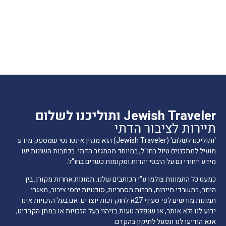
Jewish Traveler ותוליכנו לשלום
תיירות לציבור הדתי
'ותוליכנו לשלום' (Jewish Traveler) הוא מגזין אינטרנטי שמספק מידע
מועיל למתכננים טיול בחו"ל, במיוחד מהמגזר הדתי. בכתבות השונות יש
מידע ייחודי גם על היבטי יהדות ומקומות כשרים בחו"ל.
כמעט כל התמונות צולמו ע"י הכותבים שלנו. תמונות אחרות מקורן, בין
היתר, במשרדי תיירות, חברות מסחריות, סוכנויות יחסי ציבור, מאגרי
תמונות מורשים לפי סעיף 27א לחוק זכות יוצרים. אם בעל הזכויות אינו
ידוע לנו ולא אותר, או שנפלה טעות בזיהוי בעל הזכויות או במתן הקרדיט,
אנא הודיעו לנו ונפעל לתיקון בהקדם.