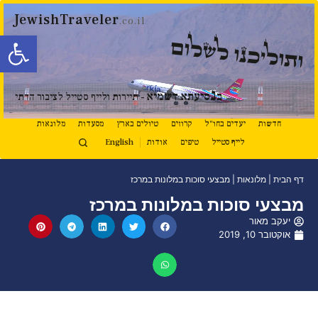
JewishTraveler
.co.il
פתח סרגל
ותוליכנו לשלום
נ
ב
סיעתא דשמיא
- תיירות ולייף סטייל לציבור הדתי
חדשות
יעדים בחו"ל
קרוזים
טיולים בארץ
מסעדות
מלונאות
לייף סטייל
טיפים
אודות
English
דף הבית
|
מלונאות
|
מבצעי סוכות במלונות במרכז
מבצעי סוכות במלונות במרכז
יעקב מאור
אוקטובר 10, 2019