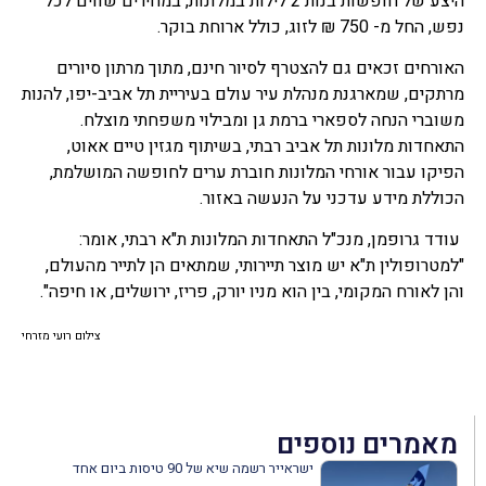
היצע של חופשות בנות 2 לילות במלונות, במחירים שווים לכל
נפש, החל מ- 750 ₪ לזוג, כולל ארוחת בוקר.
האורחים זכאים גם להצטרף לסיור חינם, מתוך מרתון סיורים
מרתקים, שמארגנת מנהלת עיר עולם בעיריית תל אביב-יפו, להנות
משוברי הנחה לספארי ברמת גן ומבילוי משפחתי מוצלח.
התאחדות מלונות תל אביב רבתי, בשיתוף מגזין טיים אאוט,
הפיקו עבור אורחי המלונות חוברת ערים לחופשה המושלמת,
הכוללת מידע עדכני על הנעשה באזור. ​
​ עודד גרופמן, מנכ"ל התאחדות המלונות ת"א רבתי, אומר:
"למטרופולין ת"א יש מוצר תיירותי, שמתאים הן לתייר מהעולם,
והן לאורח המקומי, בין הוא מניו יורק, פריז, ירושלים, או חיפה".
צילום רועי מזרחי
מאמרים נוספים
ישראייר רשמה שיא של 90 טיסות ביום אחד