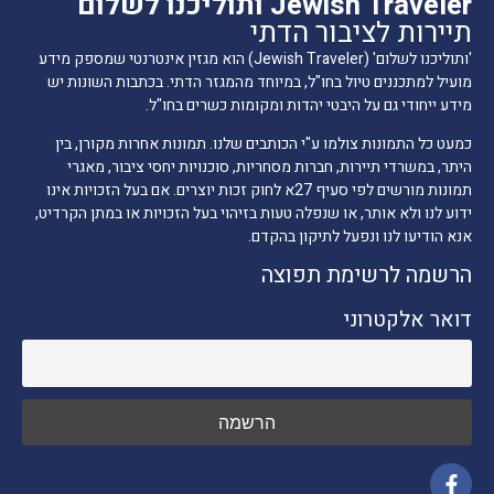
Jewish Traveler ותוליכנו לשלום
תיירות לציבור הדתי
'ותוליכנו לשלום' (Jewish Traveler) הוא מגזין אינטרנטי שמספק מידע
מועיל למתכננים טיול בחו"ל, במיוחד מהמגזר הדתי. בכתבות השונות יש
מידע ייחודי גם על היבטי יהדות ומקומות כשרים בחו"ל.
כמעט כל התמונות צולמו ע"י הכותבים שלנו. תמונות אחרות מקורן, בין
היתר, במשרדי תיירות, חברות מסחריות, סוכנויות יחסי ציבור, מאגרי
תמונות מורשים לפי סעיף 27א לחוק זכות יוצרים. אם בעל הזכויות אינו
ידוע לנו ולא אותר, או שנפלה טעות בזיהוי בעל הזכויות או במתן הקרדיט,
אנא הודיעו לנו ונפעל לתיקון בהקדם.
הרשמה לרשימת תפוצה
דואר אלקטרוני