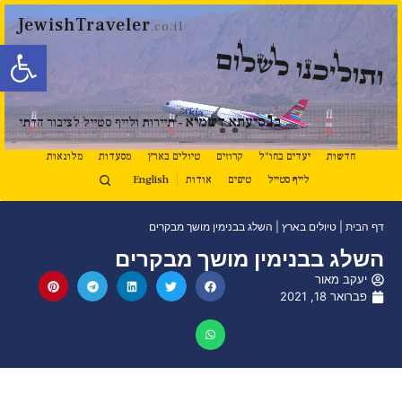
JewishTraveler
.co.il
פתח סרגל
ותוליכנו לשלום
נ
ב
סיעתא דשמיא
- תיירות ולייף סטייל לציבור הדתי
חדשות
יעדים בחו"ל
קרוזים
טיולים בארץ
מסעדות
מלונאות
לייף סטייל
טיפים
אודות
English
דף הבית
|
טיולים בארץ
|
השלג בבנימין מושך מבקרים
השלג בבנימין מושך מבקרים
יעקב מאור
פברואר 18, 2021