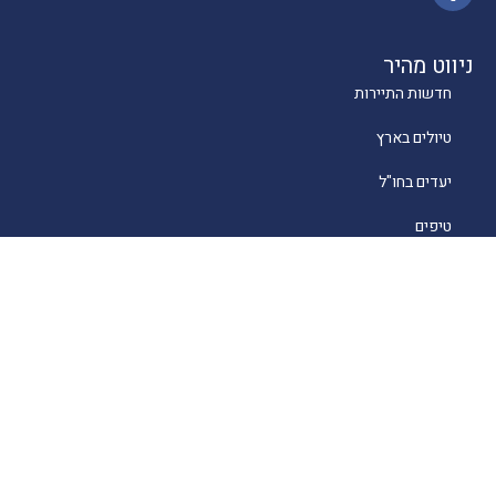
ניווט מהיר
חדשות התיירות
טיולים בארץ
יעדים בחו"ל
טיפים
קרוזים
מסעדות כשרות
מלונאות
לייף סטייל
סוכנים
About