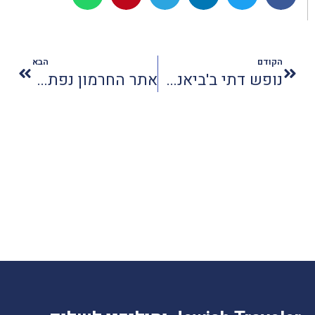
הקודם
הבא
נופש דתי ב'ביאנקיני' - בלי ביקיני
אתר החרמון נפתח לציבור