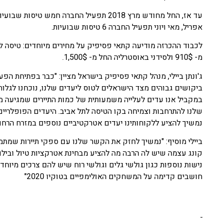
אפריל, מאי ויוני תפעיל החברה 6 טיסות שבועיות.
מ- 910$ ולסידני באוסטרליה החל מ- 1,500$.
ג'ונתן ביילי, מנהל קתאי פסיפיק בישראל מציין: "כבר בפתיחת הפע
ביקושים גבוהים מצד הישראלים לטוס ליעדים שלנו, נוכחנו לגלו
במקביל אנו עדים לעלייה משמעותית של כמות התיירים שמגיעה מ
נמשיך להציע ללקוחותינו יעדים אטרקטיביים נוספים במזרח הרחוק
ביילי מוסיף: "נמשיך לחזק את הקשר שלנו עם ספקי תיירות שמתמח
קונג עצמה שיש לה הרבה מה להציע מבחינת אטרקציות טיול ובילו
נישות נוספות כגון גולשי גלים וגולשי רוח שיש להם צרכים מיוחדי
חושבים קדימה על המשחקים האולימפיים בטוקיו 2020"