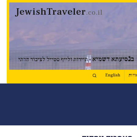
JewishTraveler
.co.il
נ
ב
סיעתא דשמיא
- תיירות ולייף סטייל לציבור הדתי
ודות
English