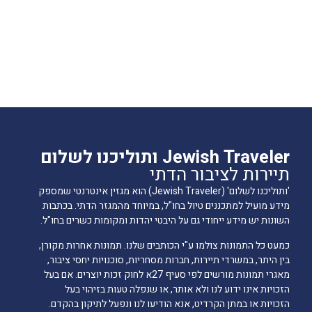
Jewish Traveler ותוליכנו לשלום
תיירות לציבור הדתי
'ותוליכנו לשלום' (Jewish Traveler) הוא מגזין אינטרנטי שמספק
מידע מועיל למתכננים טיול בחו"ל, במיוחד מהמגזר הדתי. בכתבות
השונות יש מידע ייחודי גם על היבטי יהדות ומקומות כשרים בחו"ל.
כמעט כל התמונות צולמו ע"י הכותבים שלנו. תמונות אחרות מקורן,
בין היתר, במשרדי תיירות, חברות מסחריות, סוכנויות יחסי ציבור,
מאגרי תמונות מורשים לפי סעיף 27א לחוק זכות יוצרים. אם בעל
הזכויות אינו ידוע לנו ולא אותר, או שנפלה טעות בזיהוי בעל
הזכויות או במתן הקרדיט, אנא הודיעו לנו ונפעל לתיקון בהקדם.