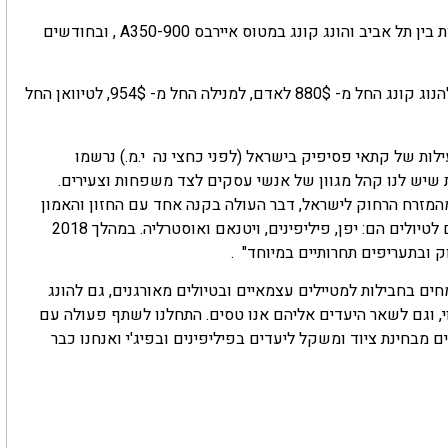
עד אז, החל מחודש מרץ 2018 תפעיל החברה חמש טיסות שבועיות בין תל אביב והונג קונג במטוס איירבס A350-900 , ובחודשים
לכבוד ההכרזה מודיעה קתאי פסיפיק על מחירים מיוחדים: טיסה להנוג קונג החל מ- 880$ לאדם, למנילה החל מ- 954$, לטיוואן החל
ילות של קתאי פסיפיק בישראל (לפני כחצי נה י.מ.) נרשמו
ת שיש לנו קהל מגוון של אנשי עסקים לצד משפחות וצעירים.
המזרח הרחוק לישראל, דבר העולה בקנה אחד עם החזון והאמון
שלנו להתרחבות וצמיחה בקו הטיסה לתל אביב. היעדים הפופלריים לטיולים הם: יפן, פיליפינים, ויטנאם ואוסטרליה. במהלך 2018
 ובתעריפים תחרותיים במיוחד" .
ים בחבילות למטיילים עצמאיים ובטיולים מאורגנים, גם להונג
י, וגם לשאר היעדים אליהם אנו טסים. התחלנו לשתף פעולה עם
ם מבחינת ציוד ומשקל ליעדים בפיליפינים ובפיג'י ואנחנו כבר