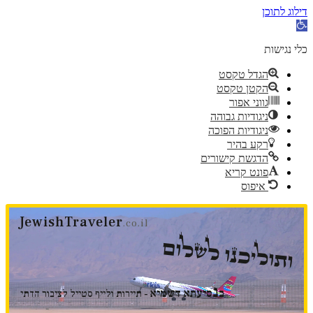
דילוג לתוכן
פתח
סרגל
נגישות
כלי נגישות
הגדל טקסט
הקטן טקסט
גווני אפור
ניגודיות גבוהה
ניגודיות הפוכה
רקע בהיר
הדגשת קישורים
פונט קריא
איפוס
דלג
JewishTraveler
לתוכן
.co.il
ותוליכנו לשלום
נ
ב
סיעתא דשמיא
- תיירות ולייף סטייל לציבור הדתי