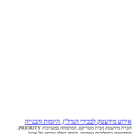
אירוע מידעטק לבכירי הנדל"ן, היזמות והבנייה
חברת מידעטק מבית מטריקס, המתמחה במערכות PRIORITY,
המסייעות בתהליכים עסקיים ,קיימה במלון שרתון תל אביב...