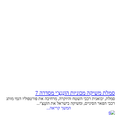
סמלת משיקה מכוניות הוֹנְגְצִ'י מסדרה 7
סמלת, יבואנית רכבי השטח והיוקרה, מרחיבה את פורטפוליו דגמי מותג
רכבי הפאר הסיניים, ומשיקה בישראל את הוֹנְגְצִ'י...
המשך קריאה...