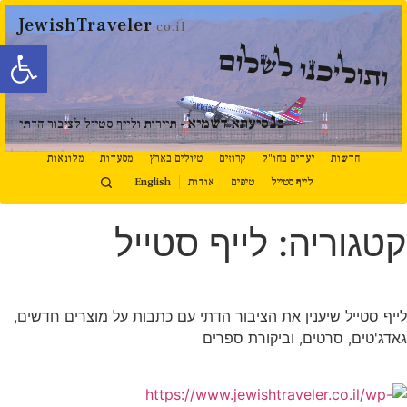
JewishTraveler
.co.il
פתח סרגל
ותוליכנו לשלום
נ
ב
סיעתא דשמיא
- תיירות ולייף סטייל לציבור הדתי
חדשות
יעדים בחו"ל
קרוזים
טיולים בארץ
מסעדות
מלונאות
לייף סטייל
טיפים
אודות
English
קטגוריה: לייף סטייל
המשך קריאה
לייף סטייל שיענין את הציבור הדתי עם כתבות על מוצרים חדשים,
גאדג'טים, סרטים, וביקורת ספרים