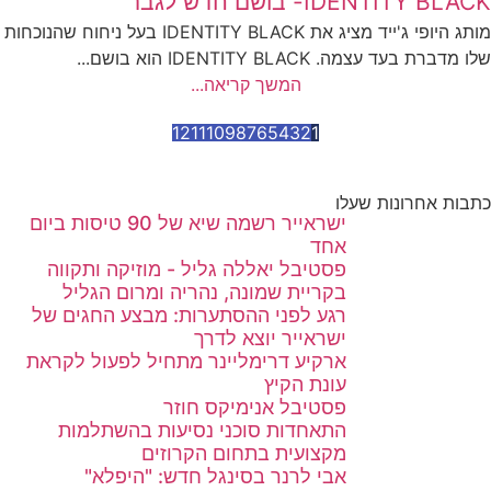
IDENTITY BLACK- בושם חדש לגבר
מותג היופי ג'ייד מציג את IDENTITY BLACK בעל ניחוח שהנוכחות
שלו מדברת בעד עצמה. IDENTITY BLACK הוא בושם...
המשך קריאה...
12
11
10
9
8
7
6
5
4
3
2
1
כתבות אחרונות שעלו
ישראייר רשמה שיא של 90 טיסות ביום
אחד
פסטיבל יאללה גליל - מוזיקה ותקווה
בקריית שמונה, נהריה ומרום הגליל
רגע לפני ההסתערות: מבצע החגים של
ישראייר יוצא לדרך
ארקיע דרימליינר מתחיל לפעול לקראת
עונת הקיץ
פסטיבל אנימיקס חוזר
התאחדות סוכני נסיעות בהשתלמות
מקצועית בתחום הקרוזים
אבי לרנר בסינגל חדש: "היפלא"