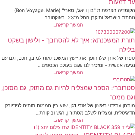
עד דמעות
הקומדיה הצרפתית "בון וויאג', מארי" (Bon Voyage, Marie)
נוחתת בישראל ותוקרן החל מ־23 באוקטובר...
המשך קריאה...
תורת המשכנתא: איך לא להסתבך - ולישון בשקט
בלילה
ספרו של אורן שלו הופך את ייעוץ המשכנתאות למובן, חכם, וגם עם
נגיעה אנושית - ומזכיר לנו שגם בעולם הכספים...
המשך קריאה...
סטרוברי: הספר שמצליח להיות גם מתוק, גם מסוכן,
וגם ממכר
מותחן עתידני ראשון של אודי דגן, שנע בין חממות תותים לניו־יורק
הדיגיטלית, ומצליח לשלב מסתורין, רגש וביקורת...
המשך קריאה...