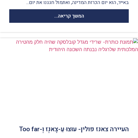
באייר, הוא יום הכרזת המדינה, ואתמול חגגנו את יום...
המשך קריאה...
העיירה צאנז פולין- עוּצוּ עֵ-צָאנְז וְ-Too far