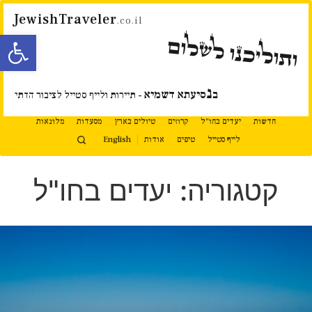
JewishTraveler
.co.il
פתח סרגל
ותוליכנו לשלום
נ
ב
סיעתא דשמיא
- תיירות ולייף סטייל לציבור הדתי
חדשות
יעדים בחו"ל
קרוזים
טיולים בארץ
מסעדות
מלונאות
לייף סטייל
טיפים
אודות
English
קטגוריה: יעדים בחו"ל