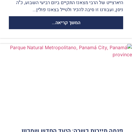
היארצייט של הרבי מצאנז התקיים ביום רביעי השבוע, כ"ה
ניסן, ועבורנו זו סיבה להכיר ולטייל בצאנז פולין....
המשך קריאה...
פנמה תיירות כשרה: היעד החדש שמכוון