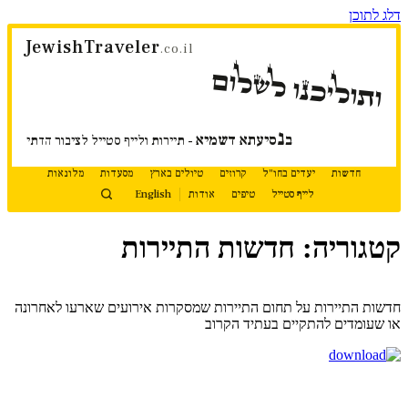
דלג לתוכן
JewishTraveler
.co.il
ותוליכנו לשלום
נ
ב
סיעתא דשמיא
- תיירות ולייף סטייל לציבור הדתי
חדשות
יעדים בחו"ל
קרוזים
טיולים בארץ
מסעדות
מלונאות
לייף סטייל
טיפים
אודות
English
קטגוריה: חדשות התיירות
המשך קריאה
חדשות התיירות על תחום התיירות שמסקרות אירועים שארעו לאחרונה
או שעומדים להתקיים בעתיד הקרוב