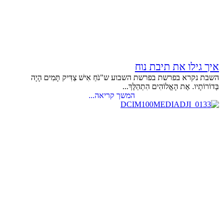
איך גילו את תיבת נוח
השבת נקרא בפרשת בפרשת השבוע ש"נֹחַ אִישׁ צַדִּיק תָּמִים הָיָה
בְּדוֹרוֹתָיו. אֶת הָאֱלוֹהִים הִתְהַלֶּךְ...
המשך קריאה...