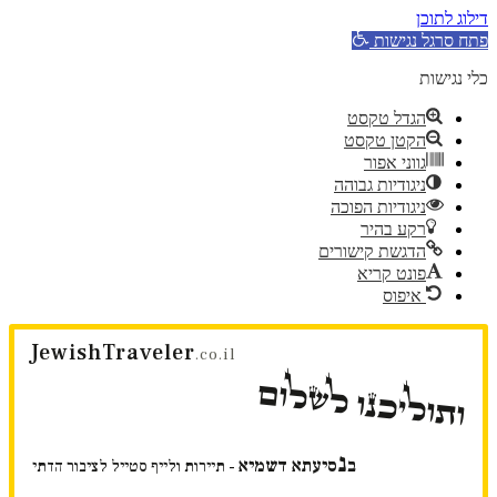
דילוג לתוכן
פתח סרגל נגישות
כלי נגישות
הגדל טקסט
הקטן טקסט
גווני אפור
ניגודיות גבוהה
ניגודיות הפוכה
רקע בהיר
הדגשת קישורים
פונט קריא
איפוס
דלג
JewishTraveler
לתוכן
.co.il
ותוליכנו לשלום
נ
ב
סיעתא דשמיא
- תיירות ולייף סטייל לציבור הדתי