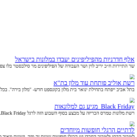
אלף חדרניות מהפיליפינים יעבדו במלונות בישראל
שר התיירות ח״כ יריב לוין ושר העבודה של הפיליפינים מר סילבסטר בלו צפ
רשת אוליב פותחת עוד מלון בת"א
בתל אביב ייפתח בתחילת ינואר בית מלון בקונספט חדש- "מלון בירה". בכל ח
Black Friday מגיע גם למלונאות
רשת מלונות טמרס הכריזה על מבצע בסוף השבוע הזה לרגל Black Friday. ביומיים אלה אפשר יהיה לקנות חופשות,...
לדתיים הרגלי חופשות מיוחדים
לציבור הדתי ולציבור החרדי יש הרגלי חופשות שונים זה מזה, ושונים מאוד מה