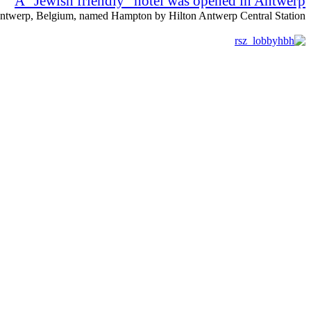
A "Jewish friendly" hotel was opened in Antwerp
ntwerp, Belgium, named Hampton by Hilton Antwerp Central Station....