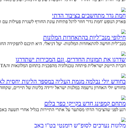
חמת גדר מתחשבים בציבור הדתי
פארק הנופש 'חמת גדר' חוזר לרגל פתיחת עונת החורף לשגרת פעילות עם ר
חילופי מנכ"ליות בהתאחדות המלונות
מנכ"לית חדשה להתאחדות המלונות- יעל דניאלי. היא תיכנס לתפקידה החדש 
שדרגו את תמונות החדרים, וגם המכירות ישתדרגו
חברת הייטק ישראלית פיתחה טכנולוגיה מהפכנית בתחום המלונאות והOTA. חברת VDroom מפ"ת פיתחה מערכת שמאפשרת...
בחודש יולי נבלמה מגמת העליה במספר הלינות יחסית ל
בחודש יולי האחרון נרשמה במלנות ישראל ירידה בלינות של תיירים, שקוזזה
מתחם קמפינג חדש בקייקי כפר בלום
רגע לפני שהציבור הדתי מסתער על אתרי התיירות בגליל אחרי תשעה באב, מ
מלונות נערכים לסופ"ש רומנטי בט"ו באב