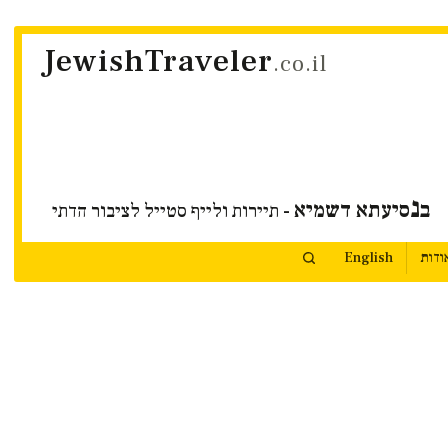
JewishTraveler
.co.il
נ
ב
סיעתא דשמיא
- תיירות ולייף סטייל לציבור הדתי
ודות
English