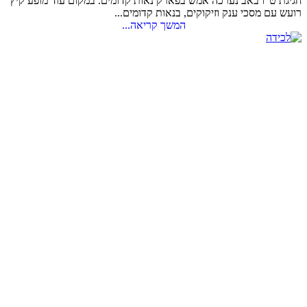
חגיגת ט"ו באב נערכה אמש בפארק נאות קדומים. במקום עוד מופע קיץ
רועש עם מסכי ענק וזיקוקים, בנאות קדומים...
המשך קריאה...