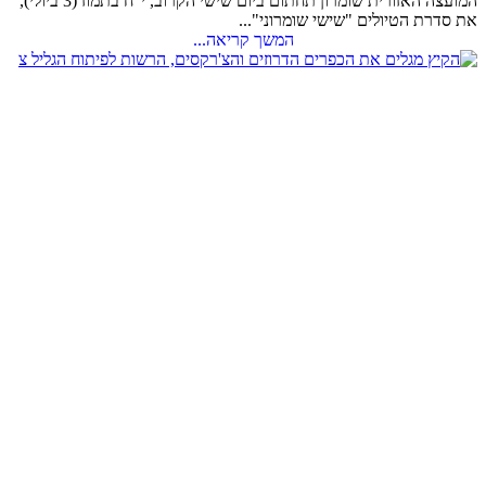
המועצה האזורית שומרון תחתום ביום שישי הקרוב, י"ח בתמוז (3 ביולי),
את סדרת הטיולים "שישי שומרוני"...
המשך קריאה...