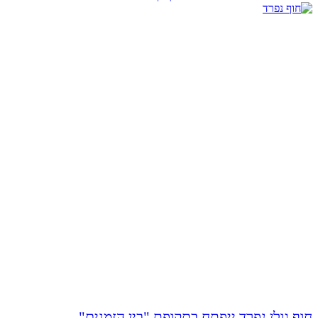
חוף גולן נפרד ייפתח בתקופת "בין הזמנים"