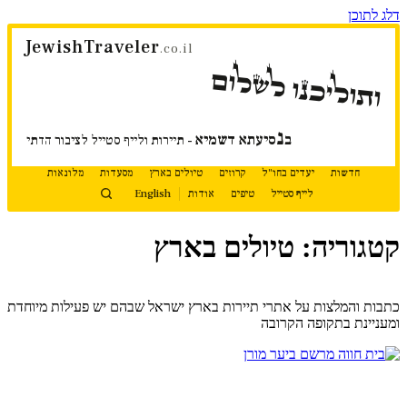
דלג לתוכן
JewishTraveler
.co.il
ותוליכנו לשלום
נ
ב
סיעתא דשמיא
- תיירות ולייף סטייל לציבור הדתי
חדשות
יעדים בחו"ל
קרוזים
טיולים בארץ
מסעדות
מלונאות
לייף סטייל
טיפים
אודות
English
קטגוריה: טיולים בארץ
המשך קריאה
כתבות והמלצות על אתרי תיירות בארץ ישראל שבהם יש פעילות מיוחדת
ומעניינת בתקופה הקרובה