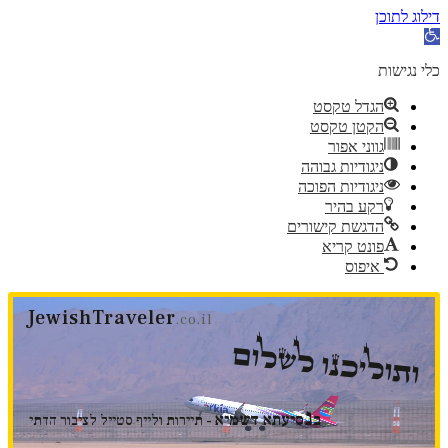
דילוג לתוכן
פתח
סרגל
נגישות
כלי נגישות
הגדל טקסט
הקטן טקסט
גווני אפור
ניגודיות גבוהה
ניגודיות הפוכה
רקע בהיר
הדגשת קישורים
פונט קריא
איפוס
דלג
JewishTraveler
לתוכן
.co.il
ותוליכנו לשלום
נ
ב
סיעתא דשמיא
- תיירות ולייף סטייל לציבור הדתי